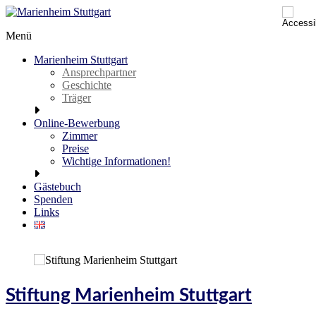
Skip
to
Menü
content
Marienheim
Stuttgart
Marienheim Stuttgart
Ansprechpartner
seit
Geschichte
1887
Träger
Online-Bewerbung
Zimmer
Preise
Wichtige Informationen!
Gästebuch
Spenden
Links
Stiftung Marienheim Stuttgart