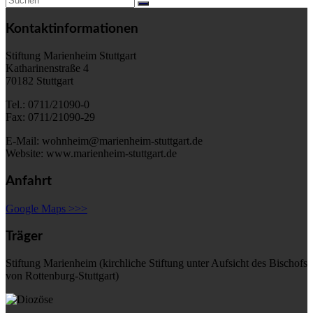
Kontaktinformationen
Stiftung Marienheim Stuttgart
Katharinenstraße 4
70182 Stuttgart
Tel.: 0711/21090-0
Fax: 0711/21090-29
E-Mail: wohnheim@marienheim-stuttgart.de
Website: www.marienheim-stuttgart.de
Anfahrt
Google Maps >>>
Träger
Stiftung Marienheim (kirchliche Stiftung unter Aufsicht des Bischofs
von Rottenburg-Stuttgart)