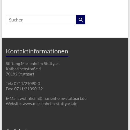
Kontaktinformationen
Stiftung Marienheim Stuttgart
Katharinenstraße 4
70182 Stuttgart
Tel.: 0711/21090-0
Fax: 0711/21090-29
E-Mail: wohnheim@marienheim-stuttgart.de
Website: www.marienheim-stuttgart.de