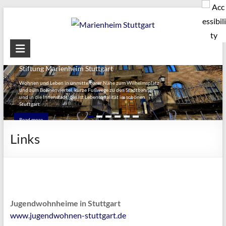
Skip
to
content
Marienheim
Stuttgart
Stiftung Marienheim Stuttgart
seit
Wohnen und Leben in unmittelbarer Nähe zum Wilhelmsplatz
und zum Bohnenviertel, kurze Fußwege zu den Stadtbahnen
1887
und in die Innenstadt, das ist Lebensqualität im schönen
Stuttgart.
Read more
Links
Jugendwohnheime in Stuttgart
www.jugendwohnen-stuttgart.de