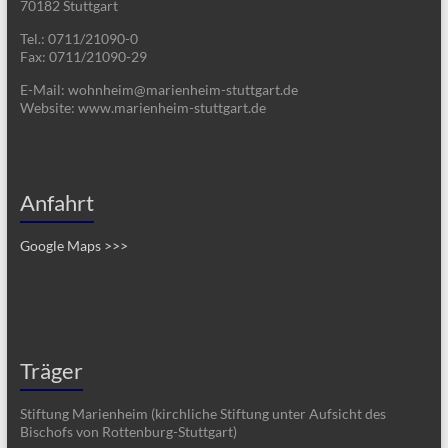
70182 Stuttgart
Tel.: 0711/21090-0
Fax: 0711/21090-29
E-Mail: wohnheim@marienheim-stuttgart.de
Website: www.marienheim-stuttgart.de
Anfahrt
Google Maps >>>
Träger
Stiftung Marienheim (kirchliche Stiftung unter Aufsicht des
Bischofs von Rottenburg-Stuttgart)